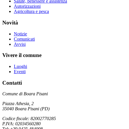
Salute, benessere e assistenza
Autorizzazioni
Agricoltura e pesca
Novità
Notizie
Comunicati
Avvisi
Vivere il comune
Luoghi
Eventi
Contatti
Comune di Boara Pisani
Piazza Athesia, 2
35040 Boara Pisani (PD)
Codice fiscale: 82002770285
P.IVA: 02034560280
Tel: +39 0425 484008