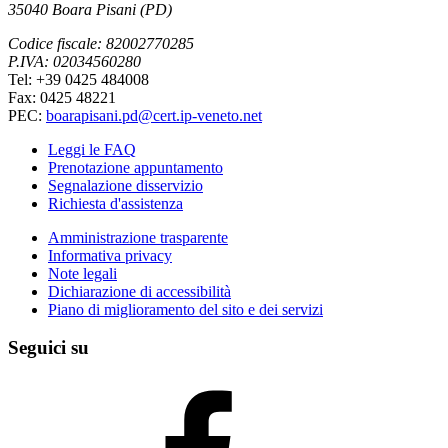
35040 Boara Pisani (PD)
Codice fiscale: 82002770285
P.IVA: 02034560280
Tel: +39 0425 484008
Fax: 0425 48221
PEC:
boarapisani.pd@cert.ip-veneto.net
Leggi le FAQ
Prenotazione appuntamento
Segnalazione disservizio
Richiesta d'assistenza
Amministrazione trasparente
Informativa privacy
Note legali
Dichiarazione di accessibilità
Piano di miglioramento del sito e dei servizi
Seguici su