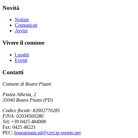
Novità
Notizie
Comunicati
Avvisi
Vivere il comune
Luoghi
Eventi
Contatti
Comune di Boara Pisani
Piazza Athesia, 2
35040 Boara Pisani (PD)
Codice fiscale: 82002770285
P.IVA: 02034560280
Tel: +39 0425 484008
Fax: 0425 48221
PEC:
boarapisani.pd@cert.ip-veneto.net