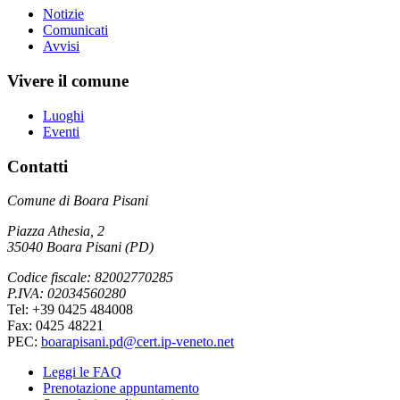
Notizie
Comunicati
Avvisi
Vivere il comune
Luoghi
Eventi
Contatti
Comune di Boara Pisani
Piazza Athesia, 2
35040 Boara Pisani (PD)
Codice fiscale: 82002770285
P.IVA: 02034560280
Tel: +39 0425 484008
Fax: 0425 48221
PEC:
boarapisani.pd@cert.ip-veneto.net
Leggi le FAQ
Prenotazione appuntamento