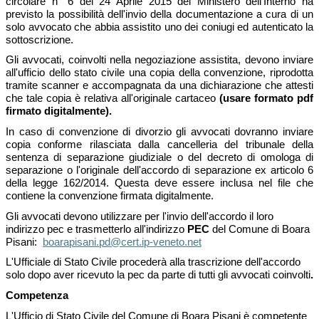
circolare n° 6 del 24 Aprile 2015 del Ministero dell'Interno ha
previsto la possibilità dell'invio della documentazione a cura di un
solo avvocato che abbia assistito uno dei coniugi ed autenticato la
sottoscrizione.
Gli avvocati, coinvolti nella negoziazione assistita, devono inviare
all'ufficio dello stato civile una copia della convenzione, riprodotta
tramite scanner e accompagnata da una dichiarazione che attesti
che tale copia è relativa all'originale cartaceo
(usare formato pdf
firmato digitalmente).
In caso di convenzione di divorzio gli avvocati dovranno inviare
copia conforme rilasciata dalla cancelleria del tribunale della
sentenza di separazione giudiziale o del decreto di omologa di
separazione o l'originale dell'accordo di separazione ex articolo 6
della legge 162/2014. Questa deve essere inclusa nel file che
contiene la convenzione firmata digitalmente.
Gli avvocati devono utilizzare per l'invio dell'accordo il loro
indirizzo pec e trasmetterlo all'indirizzo
PEC
del Comune di Boara
Pisani:
boarapisani.pd@cert.ip-veneto.net
L'Ufficiale di Stato Civile procederà alla trascrizione dell'accordo
solo dopo aver ricevuto la pec da parte di tutti gli avvocati coinvolti
.
Competenza
L'Ufficio di Stato Civile del Comune di Boara Pisani è competente