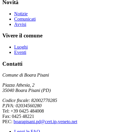
Novità
Notizie
Comunicati
Avvisi
Vivere il comune
Luoghi
Eventi
Contatti
Comune di Boara Pisani
Piazza Athesia, 2
35040 Boara Pisani (PD)
Codice fiscale: 82002770285
P.IVA: 02034560280
Tel: +39 0425 484008
Fax: 0425 48221
PEC:
boarapisani.pd@cert.ip-veneto.net
Leggi le FAQ