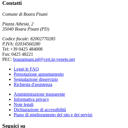
Contatti
Comune di Boara Pisani
Piazza Athesia, 2
35040 Boara Pisani (PD)
Codice fiscale: 82002770285
P.IVA: 02034560280
Tel: +39 0425 484008
Fax: 0425 48221
PEC:
boarapisani.pd@cert.ip-veneto.net
Leggi le FAQ
Prenotazione appuntamento
Segnalazione disservizio
Richiesta d'assistenza
Amministrazione trasparente
Informativa privacy
Note legali
Dichiarazione di accessibilità
Piano di miglioramento del sito e dei servizi
Seguici su