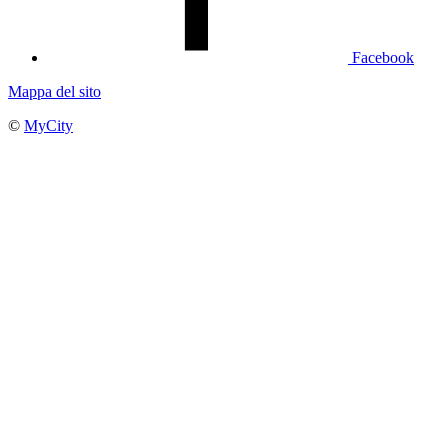
Facebook
Mappa del sito
©
MyCity