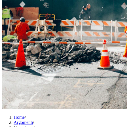
Home
/
Argomenti
/